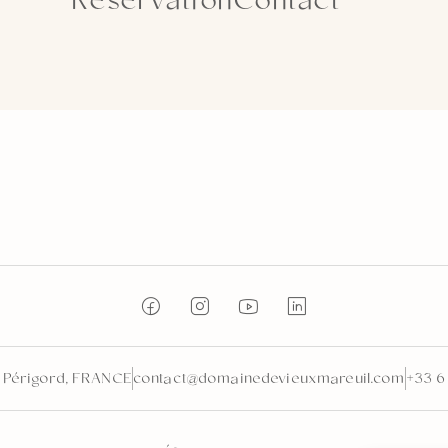
Réservation
Contact
n Périgord, FRANCE
contact@domainedevieuxmareuil.com
+33 6 