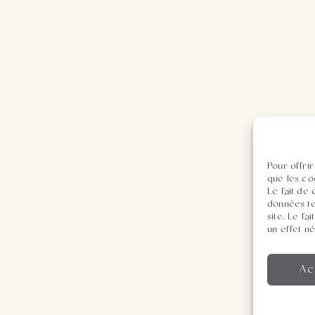
Pour offrir
que les co
Le fait de
données te
site. Le f
un effet né
Ac