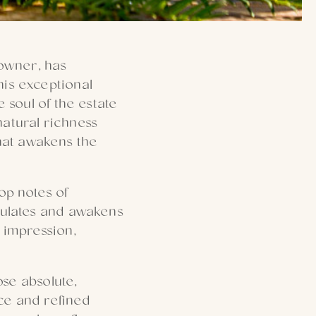
owner, has
his exceptional
e soul of the estate
natural richness
hat awakens the
op notes of
imulates and awakens
t impression,
ose absolute,
ce and refined