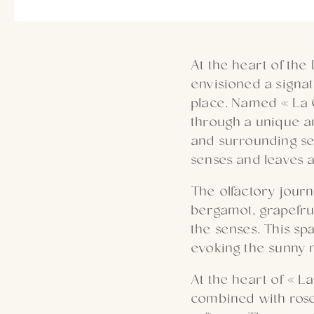
At the heart of th
envisioned a signat
place. Named « La Cl
through a unique an
and surrounding se
senses and leaves a
The olfactory journ
bergamot, grapefrui
the senses. This sp
evoking the sunny m
At the heart of « La
combined with rose 