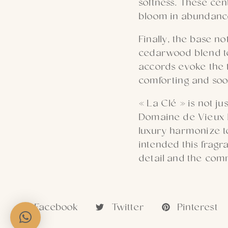
softness. These cen
bloom in abundanc
Finally, the base n
cedarwood blend to
accords evoke the tr
comforting and soo
« La Clé » is not ju
Domaine de Vieux M
luxury harmonize 
intended this fragra
detail and the comm
Facebook
Twitter
Pinterest