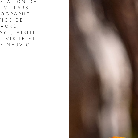
STATION DE
 VILLARS
,
TOGRAPHE
,
VICE DE
RAOKÉ
,
BAYE
,
VISITE
M
,
VISITE ET
DE NEUVIC