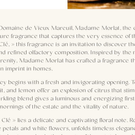
e Domaine de Vieux Mareuil, Madame Morlat, the 
ure fragrance that captures the very essence of t
é, » this fragrance is an invitation to discover th
d refined olfactory composition. Inspired by the 
renity, Madame Morlat has crafted a fragrance t
n imprint in homes.
ey begins with a fresh and invigorating opening. T
t, and lemon offer an explosion of citrus that st
arkling blend gives a luminous and energizing firs
ornings of the estate and the vitality of nature.
 Clé » lies a delicate and captivating floral note. R
petals and white flowers, unfolds timeless elegan