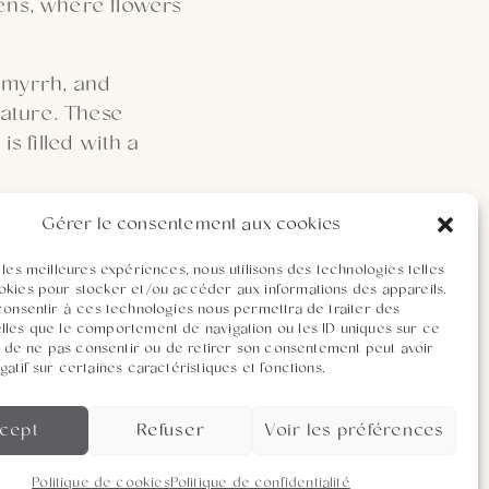
dens, where flowers
, myrrh, and
ature. These
s filled with a
ors to the homes of
Gérer le consentement aux cookies
d where nature and
 les meilleures expériences, nous utilisons des technologies telles
adame Morlat
okies pour stocker et/ou accéder aux informations des appareils.
 the attention to
 consentir à ces technologies nous permettra de traiter des
lles que le comportement de navigation ou les ID uniques sur ce
ait de ne pas consentir ou de retirer son consentement peut avoir
gatif sur certaines caractéristiques et fonctions.
cept
Refuser
Voir les préférences
Politique de cookies
Politique de confidentialité