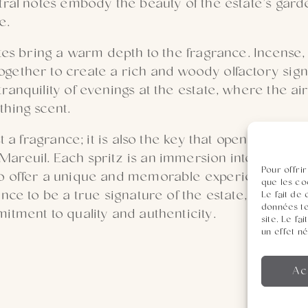
tral notes embody the beauty of the estate’s gar
e.
otes bring a warm depth to the fragrance. Incense
gether to create a rich and woody olfactory sign
anquility of evenings at the estate, where the air i
thing scent.
st a fragrance; it is also the key that opens the do
areuil. Each spritz is an immersion into a worl
Pour offrir
to offer a unique and memorable experience. M
que les co
nce to be a true signature of the estate, reflecting
Le fait de
données te
itment to quality and authenticity.
site. Le f
un effet né
Ac